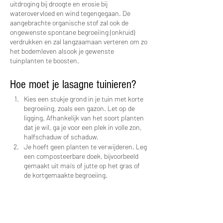
uitdroging bij droogte en erosie bij 
waterovervloed en wind tegengegaan. De 
aangebrachte organische stof zal ook de 
ongewenste spontane begroeiïng (onkruid) 
verdrukken en zal langzaamaan verteren om zo 
het bodemleven alsook je gewenste 
tuinplanten te boosten.
Hoe moet je lasagne tuinieren?
Kies een stukje grond in je tuin met korte 
begroeiing, zoals een gazon. Let op de 
ligging. Afhankelijk van het soort planten 
dat je wil, ga je voor een plek in volle zon, 
halfschaduw of schaduw.
Je hoeft geen planten te verwijderen. Leg 
een composteerbare doek, bijvoorbeeld 
gemaakt uit maïs of jutte op het gras of 
de kortgemaakte begroeiing. 
Daar bovenop voorzie je een laag met 
organisch materiaal. Dat kan 
zelfgemaakte compost zijn, al dan niet 
gemengd met afval van je kippen, maar je 
kan ook compost laten leveren door de 