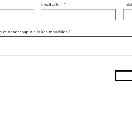
Email adres
Tel
ag of boodschap die je kan meedelen?
groen van doen