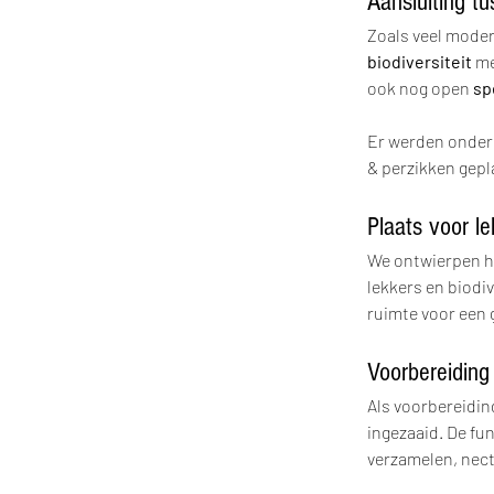
Aansluiting t
Zoals veel moder
biodiversiteit 
me
ook nog open 
sp
Er werden onder 
& perzikken gepl
Plaats voor l
We ontwierpen hi
lekkers en biodi
ruimte voor een 
Voorbereiding
Als voorbereidin
ingezaaid. De fu
verzamelen, necta