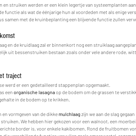
en struiken werden er een klein legertje van systeemplanten aan
e functie als wat de éénjarige hun al voordeden met als enige versc
us samen met de kruinbeplanting een blijvende functie zullen vervu
 komst
aag en de kruidlaag zal er binnenkort nog een struiklaag aangepla
lijk uit bessenstruiken bestaan zoals onder vele andere rode, witt
t traject
e werd er een gedetailleerd stappenplan opgemaakt. 
as een 
organische lasagna 
op de bodem om de grassen te verstikk
gehalte in de bodem op te krikken. 
 en vormgeven van de dikke 
mulchlaag 
zijn we aan de slag gegaan
struiken. We hebben hier gekozen voor een walnoot, een moerbei
erichte border is, voor enkele kakibomen. Rond de fruitbomen vor
n die verschillende functies vervullen zoals smeerwortel, rozemari