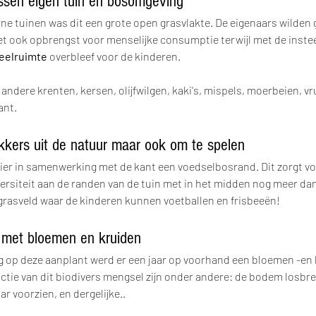
ussen eigen tuin en bosomgeving
ne tuinen was dit een grote open grasvlakte. De eigenaars wilden 
t ook opbrengst voor menselijke consumptie terwijl met de instee
eelruimte
 overbleef voor de kinderen.
andere krenten, kersen, olijfwilgen, kaki's, mispels, moerbeien, 
ant.
ekkers uit de natuur maar ook om te spelen
er in samenwerking met de kant een voedselbosrand. Dit zorgt vo
versiteit aan de randen van de tuin met in het midden nog meer da
grasveld waar de kinderen kunnen voetballen en frisbeeën!
 met bloemen en kruiden
g op deze aanplant werd er een jaar op voorhand een bloemen -en
nctie van dit biodivers mengsel zijn onder andere: de bodem losbr
r voorzien, en dergelijke..