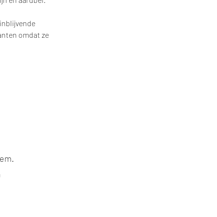
nblijvende 
lanten omdat ze 
eem.
n