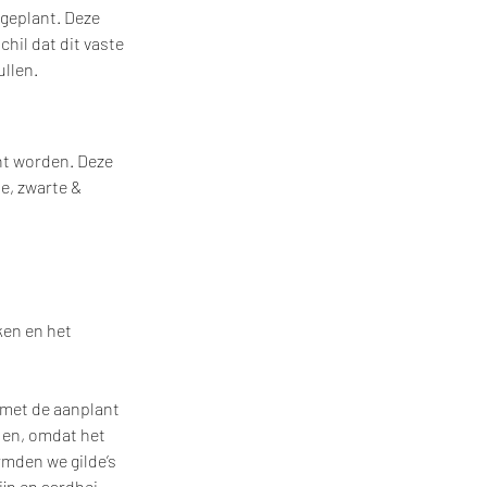
geplant. Deze 
hil dat dit vaste 
llen.  
nt worden. Deze 
e, zwarte & 
en en het 
 met de aanplant 
 en, omdat het 
mden we gilde’s 
jn en aardbei.