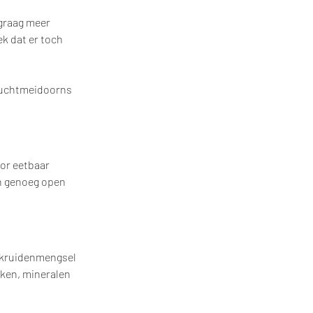
graag meer 
k dat er toch 
vruchtmeidoorns 
or eetbaar 
n genoeg open 
 kruidenmengsel 
eken, mineralen 