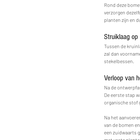
Rond deze bomen 
verzorgen dezelfd
planten zijn en d
Struiklaag op
Tussen de kruinl
zal dan voorname
stekelbessen.
Verloop van he
Na de ontwerpfas
De eerste stap w
organische stof 
Na het aanvoeren
van de bomen en 
een zuidwaarts g
met vaste plante