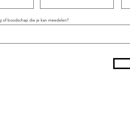
ag of boodschap die je kan meedelen?
groen van doen
info@groenvandoen.com
Draaibankstraat 36