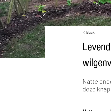
< Back
Levend
wilgenv
Natte onde
deze knap