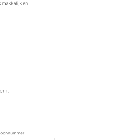
makkelijk en 
eem.
n
efoonnummer