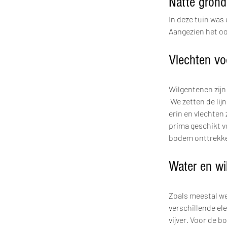
Natte grond
In deze tuin was
Aangezien het oo
​Vlechten v
Wilgentenen zijn
 We zetten de lijnen van de constructie uit, boren om de 30cm een diep plantgat, steken de wilgen 
erin en vlechten
prima geschikt vo
bodem onttrekken
Water en wi
Zoals meestal we
verschillende el
vijver. Voor de 